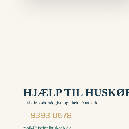
HJÆLP TIL
HUSKØ
Uvildig køberrådgivning i hele Danmark.
9393 0678
mail@hjaelptilhuskoeb.dk