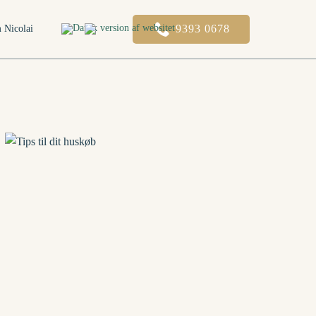
9393 0678
 Nicolai