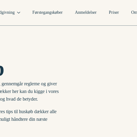
dgivning
Førstegangskøber
Anmeldelser
Priser
Om
b
g gennemgår reglerne og giver
ækker her kan du kigge i vores
t og hvad de betyder.
res tips til huskøb dækker alle
uligt håndtere din næste