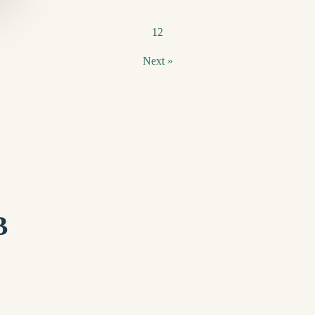
1
2
Next »
B