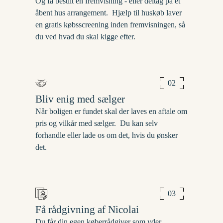
Og få bestilt en fremvisning - eller deltag på et
åbent hus arrangement. ​ Hjælp til huskøb laver
en gratis købsscreening inden fremvisningen, så
du ved hvad du skal kigge efter.
02
Bliv enig med sælger
Når boligen er fundet skal der laves en aftale om
pris og vilkår med sælger. ​ Du kan selv
forhandle eller lade os om det, hvis du ønsker
det.
03
Få rådgivning af Nicolai
Du får din egen køberrådgiver som yder